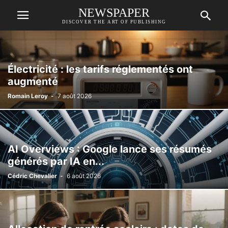
NEWSPAPER
DISCOVER THE ART OF PUBLISHING
Électricité : les tarifs réglementés ont
augmenté
Romain Leroy
-
7 août 2026
AI Overviews : Google lance ses résumés
générés par IA en...
Cédric Chevalier
-
6 août 2026