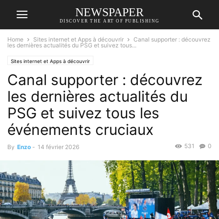
NEWSPAPER
DISCOVER THE ART OF PUBLISHING
Home
Sites internet et Apps à découvrir
Canal supporter : découvrez
les dernières actualités du PSG et suivez tous...
Sites internet et Apps à découvrir
Canal supporter : découvrez
les dernières actualités du
PSG et suivez tous les
événements cruciaux
531
0
By
Enzo
-
14 février 2026