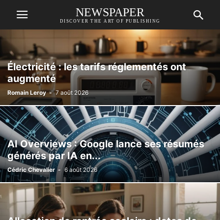
NEWSPAPER
DISCOVER THE ART OF PUBLISHING
Électricité : les tarifs réglementés ont
augmenté
Romain Leroy
-
7 août 2026
AI Overviews : Google lance ses résumés
générés par IA en...
Cédric Chevalier
-
6 août 2026