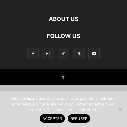
ÉLECTROMÉNAGER & EQUIPEMENT
FAMILLE, BÉBÉ & ENFANT
FORME & BIEN-ÊTRE
GEEK, JEUX VIDÉO & MULTIMÉDIA
ABOUT US
HIGH TECH, INFORMATIQUE & LOGICIEL
IMMOBILIER, ACHAT, VENTE & LOCATION
JARDIN, TERRASSE & PISCINE
MARIAGE & HEUREUX EVÉNEMENT
MODE FEMME, HOMME & ENFANT
FOLLOW US
NUTRITION, RÉGIME & MINCEUR
REGARDER DES SÉRIES - STREAMER
RENCONTRE, AMOUR & RÉSEAU
RESTAURANT, BOISSON & ALIMENTAIRE
SANTÉ & MÉDECINE
SÉNIORS & + DE 50 ANS
SEO, RÉFÉRENCEMENT & VISIBILITÉ
SITES INTERNET ET APPS À DÉCOUVRIR
SMARTPHONE & TÉLÉCOM
SPORT & ACTIVITÉS SPORTIVES
©
TECHNOLOGIE & SCIENCE
TRAVAUX, CONSTRUCTION & RÉNOVATION
TRUCS, TIPS & ASTUCES
VACANCES, VOYAGE & TOURISME
VIE PRATIQUE & SOCIÉTÉ
VOITURE, MOTO & TRANSPORT
Nous utilisons des cookies pour vous garantir la meilleure
expérience sur notre site. Vous pouvez en accepter ou en
refuser l'utilisation sur ce site internet :
ACCEPTER
REFUSER